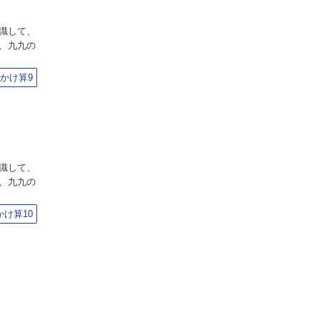
識して、
、九九の
かけ算9
識して、
、九九の
け算10