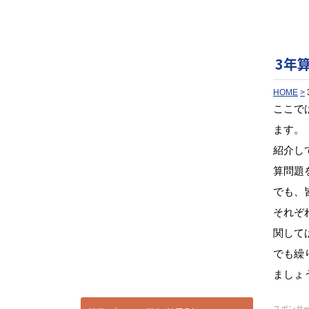
3年
HOME
ここで
ます。
紹介し
算問題
でも、
それぞ
関して
でも繰
ましょ
スポンサ