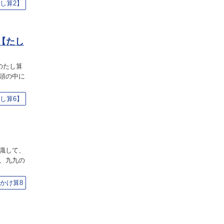
し算2】
【たし
のたし算
頭の中に
し算6】
識して、
、九九の
かけ算8