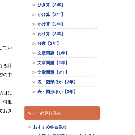
ひき算【3年】
かけ算【2年】
かけ算【3年】
わり算【3年】
分数【3年】
してい
文章問題【1年】
文章問題【2年】
なる計
文章問題【3年】
習の中
表・図形ほか【2年】
表・図形ほか【3年】
項目に
、何度
ておき
おすすめ算数教材
おすすめ学習教材