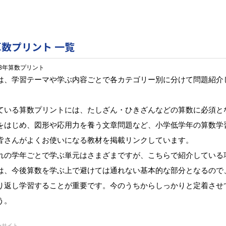
算数プリント 一覧
3年算数プリント
は、学習テーマや学ぶ内容ごとで各カテゴリー別に分けて問題紹介
ている算数プリントには、たしざん・ひきざんなどの算数に必須と
をはじめ、図形や応用力を養う文章問題など、小学低学年の算数学
皆さんがよくお使いになる教材を掲載リンクしています。
れの学年ごとで学ぶ単元はさまざまですが、こちらで紹介している
は、今後算数を学ぶ上で避けては通れない基本的な部分となるので
り返し学習することが重要です。今のうちからしっかりと定着させ
う。
ーサイト