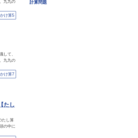
、九九の
計算問題
かけ算5
識して、
、九九の
かけ算7
【たし
のたし算
頭の中に