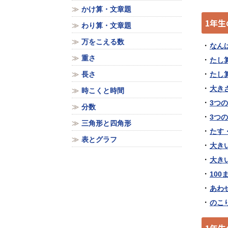
かけ算・文章題
1年
わり算・文章題
万をこえる数
なん
重さ
たし
長さ
たし
大き
時こくと時間
3つ
分数
3つ
三角形と四角形
たす
表とグラフ
大き
大き
10
あわ
のこ