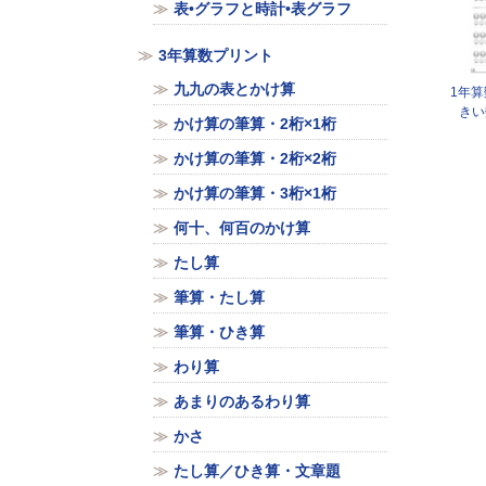
表•グラフと時計•表グラフ
3年算数プリント
九九の表とかけ算
1年
きい
かけ算の筆算・2桁×1桁
かけ算の筆算・2桁×2桁
かけ算の筆算・3桁×1桁
何十、何百のかけ算
たし算
筆算・たし算
筆算・ひき算
わり算
あまりのあるわり算
かさ
たし算／ひき算・文章題