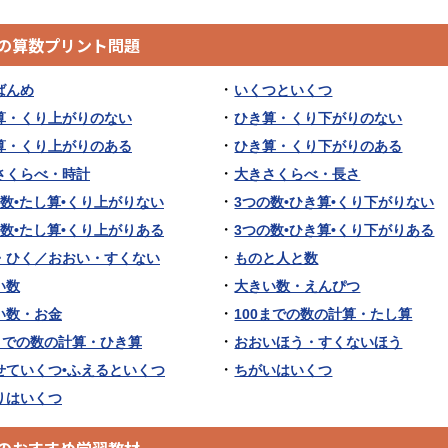
生の算数プリント問題
ばんめ
いくつといくつ
算・くり上がりのない
ひき算・くり下がりのない
算・くり上がりのある
ひき算・くり下がりのある
さくらべ・時計
大きさくらべ・長さ
の数•たし算•くり上がりない
3つの数•ひき算•くり下がりない
の数•たし算•くり上がりある
3つの数•ひき算•くり下がりある
・ひく／おおい・すくない
ものと人と数
い数
大きい数・えんぴつ
い数・お金
100までの数の計算・たし算
0までの数の計算・ひき算
おおいほう・すくないほう
せていくつ•ふえるといくつ
ちがいはいくつ
りはいくつ