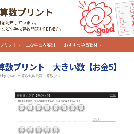
算数プリント
材を配布しています。
など小学校算数問題をPDF紹介。
数プリント
主な学習内容別
おすすめ学習教材
算数プリント｜大きい数【お金5】
nted by 小学生の算数無料問題・算数プリント