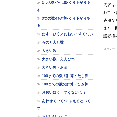
3つの数•たし算•くり上がりあ
内容は
る
れてい
3つの数•ひき算•くり下がりあ
克服
な
る
また、
たす・ひく／おおい・すくない
護者様
ものと人と数
スポンサ
大きい数
大きい数・えんぴつ
大きい数・お金
100までの数の計算・たし算
100までの数の計算・ひき算
おおいほう・すくないほう
あわせていくつ•ふえるといく
つ
ちがいはいくつ