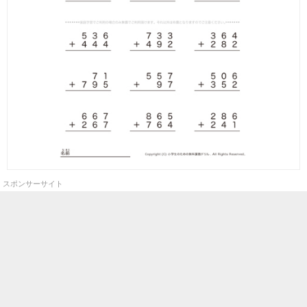
スポンサーサイト