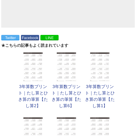
Twitter
Facebook
LINE
★こちらの記事もよく読まれています
3年算数プリン
3年算数プリン
3年算数プリン
ト｜たし算とひ
ト｜たし算とひ
ト｜たし算とひ
き算の筆算【た
き算の筆算【た
き算の筆算【た
し算2】
し算6】
し算1】