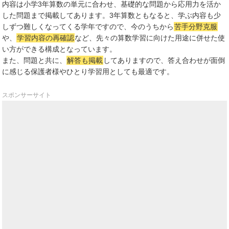
内容は小学3年算数の単元に合わせ、基礎的な問題から応用力を活か
した問題まで掲載してあります。3年算数ともなると、学ぶ内容も少
しずつ難しくなってくる学年ですので、今のうちから
苦手分野克服
や、
学習内容の再確認
など、先々の算数学習に向けた用途に併せた使
い方ができる構成となっています。
また、問題と共に、
解答も掲載
してありますので、答え合わせが面倒
に感じる保護者様やひとり学習用としても最適です。
スポンサーサイト