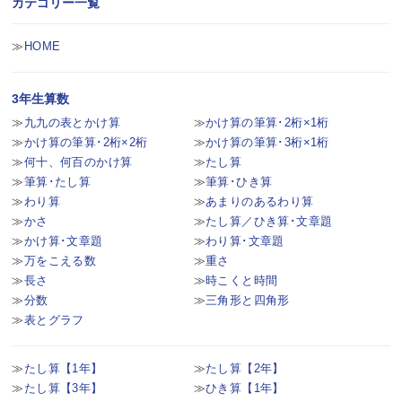
カテゴリー一覧
HOME
3年生算数
九九の表とかけ算
かけ算の筆算･2桁×1桁
かけ算の筆算･2桁×2桁
かけ算の筆算･3桁×1桁
何十、何百のかけ算
たし算
筆算･たし算
筆算･ひき算
わり算
あまりのあるわり算
かさ
たし算／ひき算･文章題
かけ算･文章題
わり算･文章題
万をこえる数
重さ
長さ
時こくと時間
分数
三角形と四角形
表とグラフ
たし算【1年】
たし算【2年】
たし算【3年】
ひき算【1年】