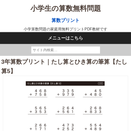
小学生の算数無料問題
算数プリント
小学算数問題の家庭用無料プリントPDF教材です
メニューはこちら
3年算数プリント｜たし算とひき算の筆算【たし
算5】